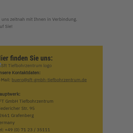
n uns zeitnah mit Ihnen in Verbindung.
uf Sie!
ier finden Sie uns:
nsere Kontaktdaten:
-Mail:
buero@sft-gmbh-tiefbohrzentrum.de
auptwerk:
FT GmbH Tiefbohrzentrum
iedericher Str. 95
2661 Grafenberg
ermany
el: +49 (0) 71 23 / 35111