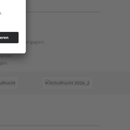
Kindergarten engagiert.
rg.
werden.
gen.