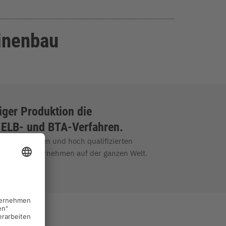
inenbau
iger Produktion die
 ELB- und BTA-Verfahren.
Technologien und hoch qualifizierten
 Industrieunternehmen auf der ganzen Welt.