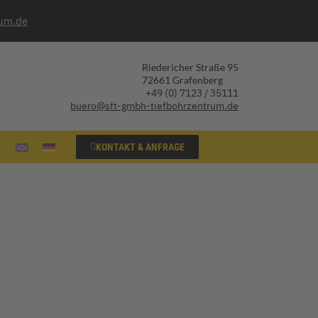
rum.de
Riedericher Straße 95
72661 Grafenberg
+49 (0) 7123 / 35111
buero@sft-gmbh-tiefbohrzentrum.de
KONTAKT & ANFRAGE