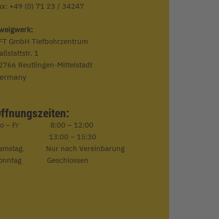
ax: +49 (0) 71 23 / 34247
weigwerk:
FT GmbH Tiefbohrzentrum
allstattstr. 1
2766 Reutlingen-Mittelstadt
ermany
ffnungszeiten:
Mo – Fr
8:00
–
12:00
13:00
–
15:30
amstag. Nur nach Vereinbarung
onntag Geschlossen