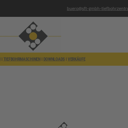
buero@sft-gmbh-tiefbohrzent
N
TIEFBOHRMASCHINEN
DOWNLOADS
VERKÄUFE