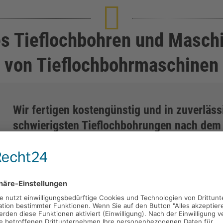
es Tieflochbohren und Masch
von Tieflochbohrmaschinen
Wir fertigen kostengünstig und in zuverläss
schwierigsten Tieflochbohrungen nach dem
Mit unserem technischen Know-How, dem Einsatz modernster 
Mitarbeitern sind wir der zuverlässige Partner renommierter