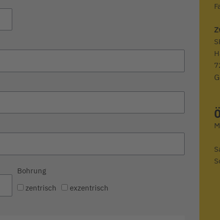
F
Z
S
H
7
G
Ö
S
S
Bohrung
zentrisch
exzentrisch